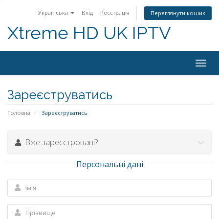
Українська
Вхід
Реєстрація
Переглянути кошик
Xtreme HD UK IPTV
Пере
навіг
Зареєструватись
Головна
Зареєструватись
Вже зареєстровані?
Персональні дані