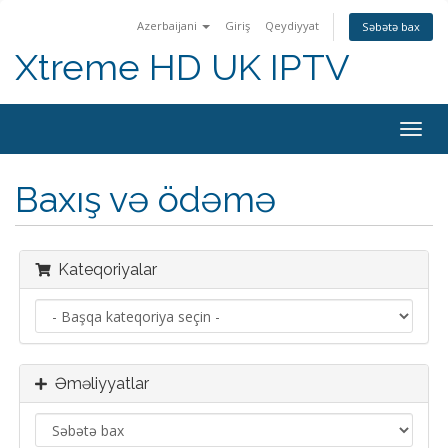
Azerbaijani
Giriş
Qeydiyyat
Səbətə bax
Xtreme HD UK IPTV
Naviq
keçid
Baxış və ödəmə
Kateqoriyalar
Əməliyyatlar