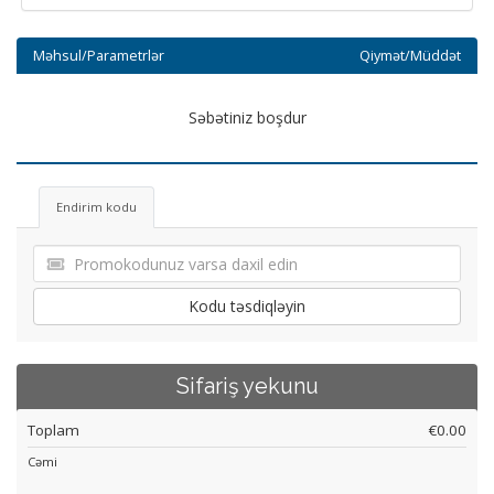
Məhsul/Parametrlər
Qiymət/Müddət
Səbətiniz boşdur
Endirim kodu
Kodu təsdiqləyin
Sifariş yekunu
Toplam
€0.00
Cəmi