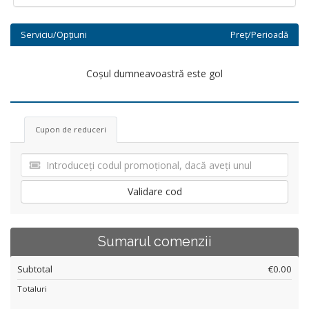
Serviciu/Opțiuni
Preț/Perioadă
Coșul dumneavoastră este gol
Cupon de reduceri
Validare cod
Sumarul comenzii
Subtotal
€0.00
Totaluri