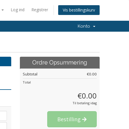
k
Log ind
Registrer
Vis bestillingskurv
Konto
Ordre Opsummering
Subtotal
€0.00
Total
€0.00
Til betaling idag
Bestilling