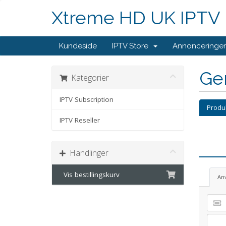
Xtreme HD UK IPTV
Kundeside
IPTV Store
Annonceringer
Ge
Kategorier
IPTV Subscription
Produk
IPTV Reseller
Handlinger
Vis bestillingskurv
An